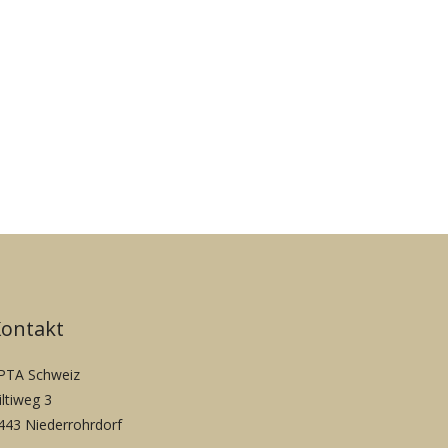
Kontakt
PTA Schweiz
iltiweg 3
443 Niederrohrdorf