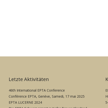
Letzte Aktivitäten
46th International EPTA Conference
E
Conférence EPTA, Genève, Samedi, 17 mai 2025
H
EPTA LUCERNE 2024
5