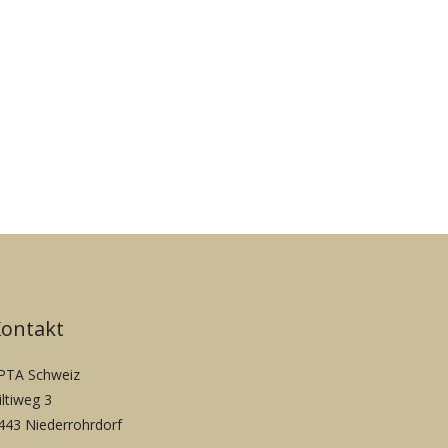
Kontakt
PTA Schweiz
iltiweg 3
443 Niederrohrdorf