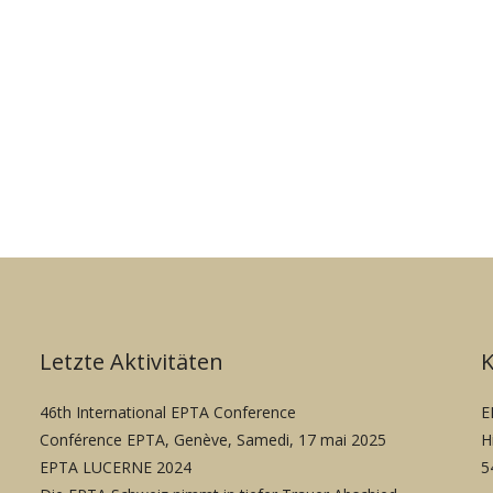
Letzte Aktivitäten
46th International EPTA Conference
E
Conférence EPTA, Genève, Samedi, 17 mai 2025
H
EPTA LUCERNE 2024
5